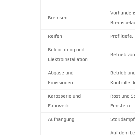
Vorhandens
Bremsen
Bremsbelä
Reifen
Profiltiefe
Beleuchtung und
Betrieb vo
Elektroinstallation
Abgase und
Betrieb un
Emissionen
Kontrolle 
Karosserie und
Rost und Sc
Fahrwerk
Fenstern
Aufhängung
Stoßdämpfe
Auf dem Le