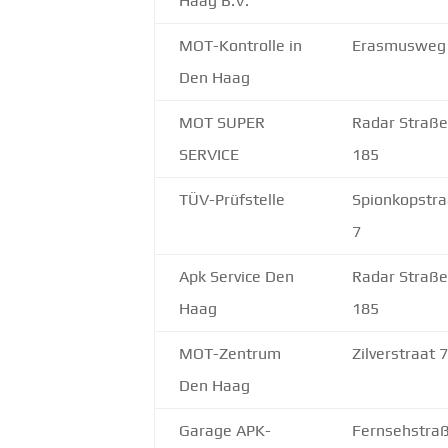
Haag B.V.
MOT-Kontrolle in
Erasmusweg
Den Haag
MOT SUPER
Radar Straß
SERVICE
185
TÜV-Prüfstelle
Spionkopstra
7
Apk Service Den
Radar Straß
Haag
185
MOT-Zentrum
Zilverstraat 
Den Haag
Garage APK-
Fernsehstra