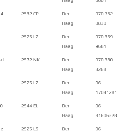
Haag
0001
 4
2532 CP
Den
070 762
Haag
0830
e
2525 LZ
Den
070 369
Haag
9681
at
2572 NK
Den
070 380
Haag
3268
e
2525 LZ
Den
06
Haag
17041281
70
2544 EL
Den
06
Haag
81606328
ße
2525 LS
Den
06