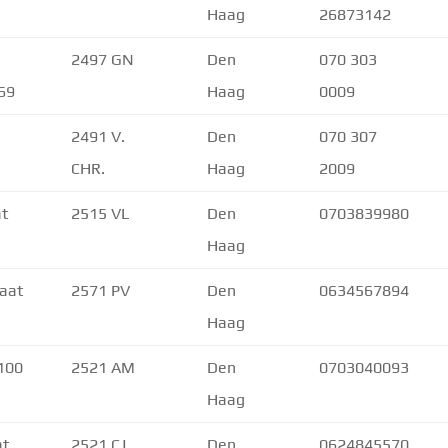
Haag
26873142
2497 GN
Den
070 303
69
Haag
0009
2491 V.
Den
070 307
CHR.
Haag
2009
at
2515 VL
Den
0703839980
Haag
aat
2571 PV
Den
0634567894
Haag
 100
2521 AM
Den
0703040093
Haag
at
2521 CJ
Den
0624845570