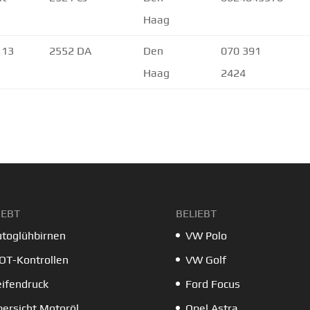
Haag
 13
2552 DA
Den
070 391
Haag
2424
IEBT
BELIEBT
toglühbirnen
VW Polo
OT-Kontrollen
VW Golf
ifendruck
Ford Focus
ersicht Motoröl
Opel Astra