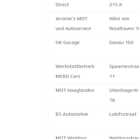
Direct
215 A
Jerome's MOT
Allee von
und Autoservice
Waalhaven 1
OK Garage
Donau 102
Werkstattbetrieb
Spaarnestra
MEBO Cars
11
MOT Haaglanden
Uitenhagestr
78
BS Automotive
Lulofsstraat
MOT Waldorp
Waldorpstra