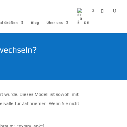
und Größen
Blog
Über uns
DE
wechseln?
rt wurde. Dieses Modell ist sowohl mit
tervalle für Zahnriemen. Wenn Sie nicht
ubraum" "expiry_apk"]