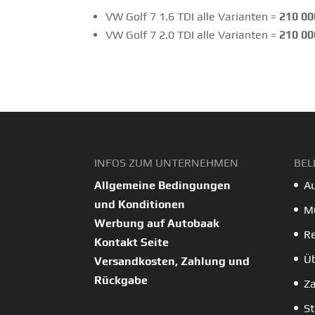
VW Golf 7 1.6 TDI alle Varianten =
210 00
VW Golf 7 2.0 TDI alle Varianten =
210 00
INFOS ZUM UNTERNEHMEN
BEL
Allgemeine Bedingungen
Au
und Konditionen
M
Werbung auf Autobaak
Re
Kontakt Seite
Üb
Versandkosten, Zahlung und
Rückgabe
Za
St