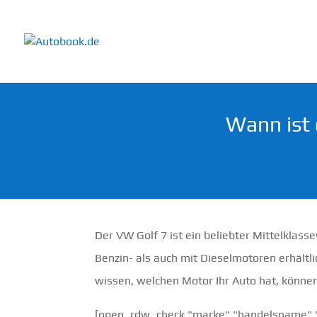
Wann ist
Der VW Golf 7 ist ein beliebter Mittelkla
Benzin- als auch mit Dieselmotoren erhältl
wissen, welchen Motor Ihr Auto hat, könne
[open_rdw_check "marke" "handelsname" "f