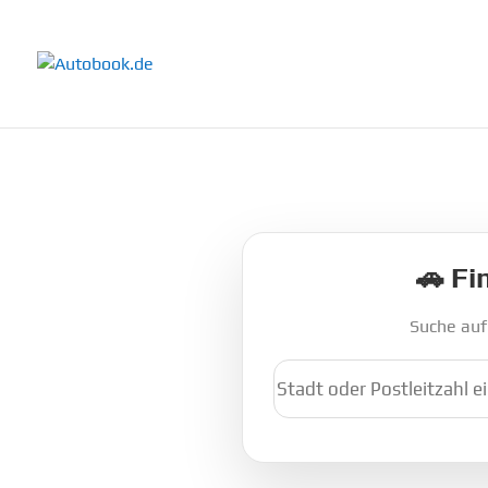
🚗 Fi
Suche au