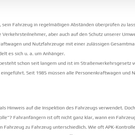
et, sein Fahrzeug in regelmäßigen Abständen überprüfen zu lasse
le Verkehrsteilnehmer, aber auch auf den Schutz unserer Umwel
nkraftwagen und Nutzfahrzeuge mit einer zulässigen Gesamtma
elt es sich u. a. um Anhänger.
 besteht schon seit langem und ist im Straßenverkehrsgesetz 
eingeführt. Seit 1985 müssen alle Personenkraftwagen und N
m als Hinweis auf die Inspektion des Fahrzeugs verwendet. Do
olle"? Fahranfängern ist oft nicht ganz klar, wann ein Fahrze
on Fahrzeug zu Fahrzeug unterschiedlich. Wie oft APK-Kontroll