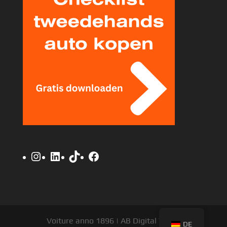
Instagram
LinkedIn
TikTok
Facebook
Voiture anno 1896 | AB Digital V.O.F.
DE