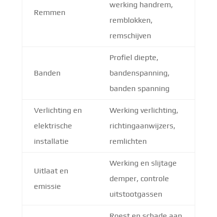
werking handrem,
Remmen
remblokken,
remschijven
Profiel diepte,
Banden
bandenspanning,
banden spanning
Verlichting en
Werking verlichting,
elektrische
richtingaanwijzers,
installatie
remlichten
Werking en slijtage
Uitlaat en
demper, controle
emissie
uitstootgassen
Roest en schade aan