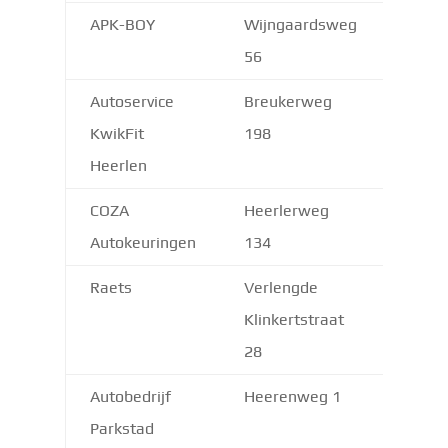
APK-BOY
Wijngaardsweg
6412 
56
Autoservice
Breukerweg
6412 
KwikFit
198
Heerlen
COZA
Heerlerweg
6367
Autokeuringen
134
Raets
Verlengde
6433 
Klinkertstraat
28
Autobedrijf
Heerenweg 1
6414 
Parkstad