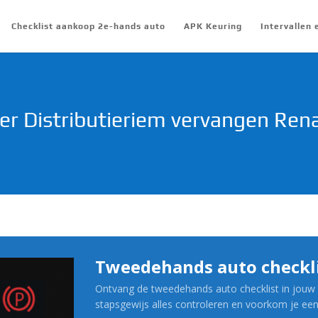
Checklist aankoop 2e-hands auto
APK Keuring
Intervallen
r Distributieriem vervangen Renau
Tweedehands auto checkl
Ontvang de tweedehands auto checklist in jouw 
stapsgewijs alles controleren en voorkom je ee