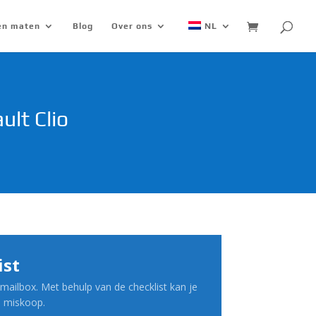
 en maten
Blog
Over ons
NL
lt Clio
ist
mailbox. Met behulp van de checklist kan je
n miskoop.