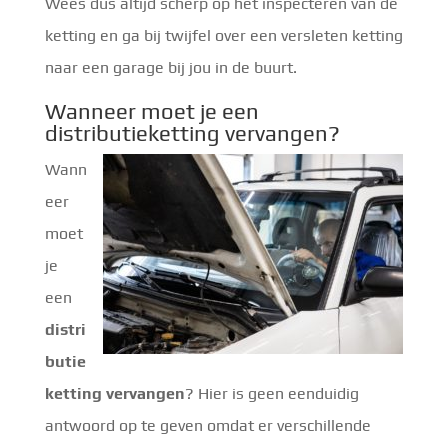
Wees dus altijd scherp op het inspecteren van de
ketting en ga bij twijfel over een versleten ketting
naar een garage bij jou in de buurt.
Wanneer moet je een
distributieketting vervangen?
Wann
eer
moet
je
een
distri
butie
ketting vervangen
? Hier is geen eenduidig
antwoord op te geven omdat er verschillende