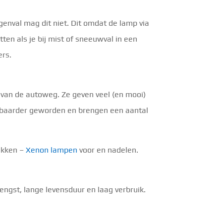
genval mag dit niet. Dit omdat de lamp via
ten als je bij mist of sneeuwval in een
ers.
 van de autoweg. Ze geven veel (en mooi)
albaarder geworden en brengen een aantal
likken –
Xenon lampen
voor en nadelen.
engst, lange levensduur en laag verbruik.