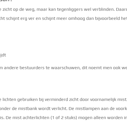
te zicht op de weg, maar kan tegenliggers wel verblinden. Daar
cht schijnt erg ver en schijnt meer omhoog dan bijvoorbeeld h
jdt
m andere bestuurders te waarschuwen, dit noemt men ook wel d
ichten gebruiken bij verminderd zicht door voornamelijk mist
nder de mistbank wordt verlicht. De mistlampen aan de voork
s. De mist achterlichten (1 of 2 stuks) mogen alleen worden i