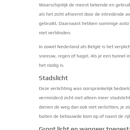
Waarschijnlijk de meest bekende en gebruikte
als het zicht afneemt door de intredende a
gebruikt. Daarnaast hebben sommige auto’s
niet verblinden.
In zowel Nederland als België is het verpli
sneeuw, regen of hagel. Als je een tunnel in
het nodig is.
Stadslicht
Deze verlichting was oorspronkelijk bedoel
verminderd zicht niet alleen meer stadslich
dienen de weg dan ook niet verlichten, je zou
buiten de bebouwde kom op of naast de rij
Groot licht en wanneer toeges