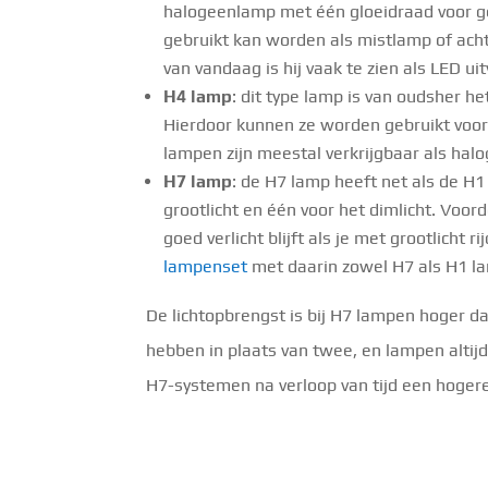
halogeenlamp met één gloeidraad voor ge
gebruikt kan worden als mistlamp of ach
van vandaag is hij vaak te zien als LED u
H4 lamp
: dit type lamp is van oudsher h
Hierdoor kunnen ze worden gebruikt voor z
lampen zijn meestal verkrijgbaar als hal
H7 lamp
: de H7 lamp heeft net als de H
grootlicht en één voor het dimlicht. Voor
goed verlicht blijft als je met grootlicht 
lampenset
met daarin zowel H7 als H1 l
De lichtopbrengst is bij H7 lampen hoger 
hebben in plaats van twee, en lampen alti
H7-systemen na verloop van tijd een hogere