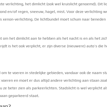
 verlichting, het dimlicht (ook wel kruislicht genoemd). Dit li
vond en/of regen, sneeuw, hagel, mist. Voor deze verlichting
 xenon-verlichting. De lichtbundel moet schuin naar beneden
cht om het dimlicht aan te hebben als het nacht is en als het z
rijdt is het ook verplicht, er zijn diverse (nieuwere) auto’s di
d om te voeren in stedelijke gebieden, vandaar ook de naam st
t voeren en moet er dus altijd andere verlichting aan staan zo
 ze beter zien als parkeerlichten. Stadslicht is wel verplicht als
baan geparkeerd staat.
taan?