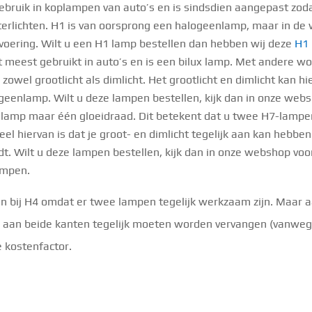
bruik in koplampen van auto’s en is sindsdien aangepast zoda
terlichten. H1 is van oorsprong een halogeenlamp, maar in de
itvoering. Wilt u een H1 lamp bestellen dan hebben wij deze
H1
et meest gebruikt in auto’s en is een bilux lamp. Met andere 
owel grootlicht als dimlicht. Het grootlicht en dimlicht kan hi
ogeenlamp. Wilt u deze lampen bestellen, kijk dan in onze webs
1 lamp maar één gloeidraad. Dit betekent dat u twee H7-lampe
deel hiervan is dat je groot- en dimlicht tegelijk aan kan hebb
rijdt. Wilt u deze lampen bestellen, kijk dan in onze webshop voo
ampen.
dan bij H4 omdat er twee lampen tegelijk werkzaam zijn. Maar
jd aan beide kanten tegelijk moeten worden vervangen (vanweg
 kostenfactor.