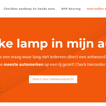
Checklist aankoop 2e-hands auto
APK Keuring
Intervallen
ke lamp in mijn a
 een vraag waar lang niet iedereen direct een antwoord 
de
meeste automerken
op een rij gezet! Check hieronder
Direct naar merkenoverzicht