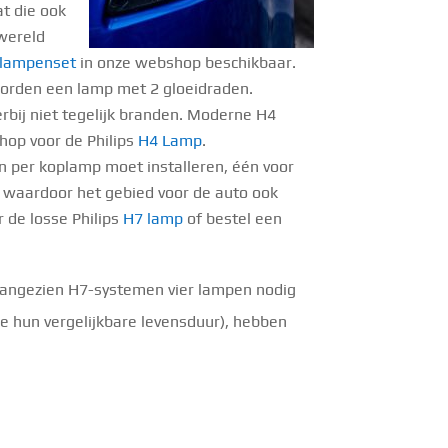
t die ook
 wereld
 lampenset
in onze webshop beschikbaar.
woorden een lamp met 2 gloeidraden.
erbij niet tegelijk branden. Moderne H4
hop voor de Philips
H4 Lamp
.
n per koplamp moet installeren, één voor
en waardoor het gebied voor de auto ook
r de losse Philips
H7 lamp
of bestel een
 aangezien H7-systemen vier lampen nodig
e hun vergelijkbare levensduur), hebben