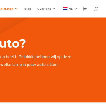
 en maten
Blog
Over ons
NL
uto?
op heeft. Gelukkig hebben wij op deze
 welke lamp in jouw auto zitten.