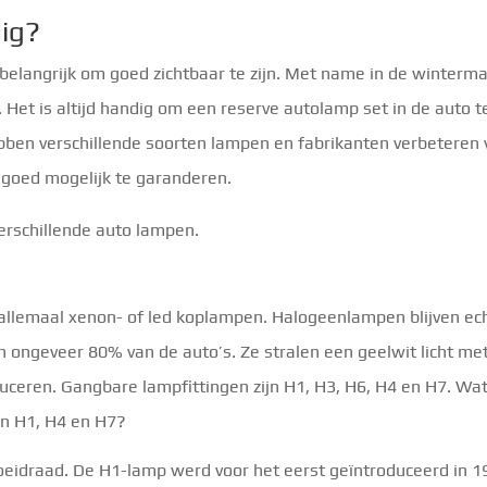
ig?
 belangrijk om goed zichtbaar te zijn. Met name in de winterm
. Het is altijd handig om een reserve autolamp set in de auto t
bben verschillende soorten lampen en fabrikanten verbeteren 
 goed mogelijk te garanderen.
verschillende auto lampen.
llemaal xenon- of led koplampen. Halogeenlampen blijven ec
n ongeveer 80% van de auto’s. Ze stralen een geelwit licht me
oduceren. Gangbare lampfittingen zijn H1, H3, H6, H4 en H7. Wat
en H1, H4 en H7?
oeidraad. De H1-lamp werd voor het eerst geïntroduceerd in 1