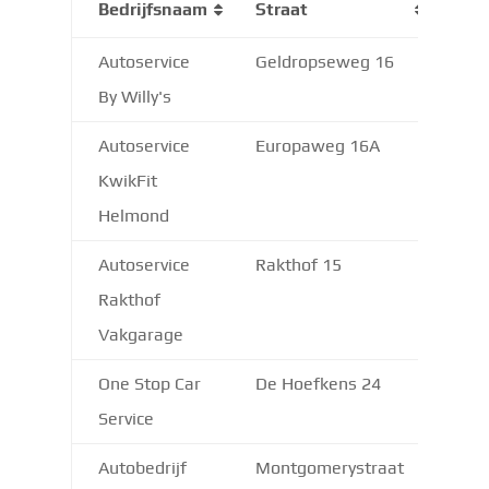
Bedrijfsnaam
Straat
Pos
Autoservice
Geldropseweg 16
570
By Willy's
Autoservice
Europaweg 16A
570
KwikFit
Helmond
Autoservice
Rakthof 15
570
Rakthof
Vakgarage
One Stop Car
De Hoefkens 24
570
Service
Autobedrijf
Montgomerystraat
570