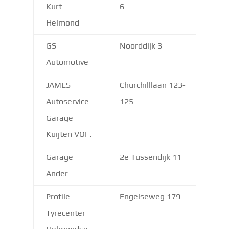
Kurt
6
Helmond
GS
Noorddijk 3
570
Automotive
JAMES
Churchilllaan 123-
570
Autoservice
125
Garage
Kuijten VOF.
Garage
2e Tussendijk 11
570
Ander
Profile
Engelseweg 179
570
Tyrecenter