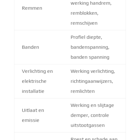
werking handrem,
Remmen
remblokken,
remschijven
Profiel diepte,
Banden
bandenspanning,
banden spanning
Verlichting en
Werking verlichting,
elektrische
richtingaanwijzers,
installatie
remlichten
Werking en slijtage
Uitlaat en
demper, controle
emissie
uitstootgassen
Roest en schade aan