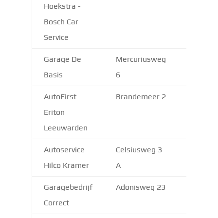
Hoekstra -
Bosch Car
Service
Garage De
Mercuriusweg
8938 A
Basis
6
AutoFirst
Brandemeer 2
8918 G
Eriton
Leeuwarden
Autoservice
Celsiusweg 3
8912 A
Hilco Kramer
A
Garagebedrijf
Adonisweg 23
8938 B
Correct