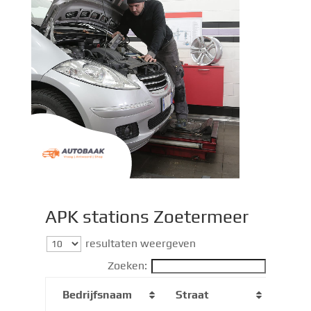
APK stations Zoetermeer​
resultaten weergeven
Zoeken:
Bedrijfsnaam
Straat
Post