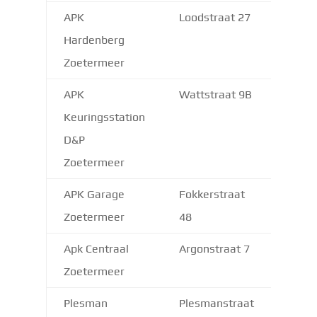
APK
Loodstraat 27
2718
Hardenberg
Zoetermeer
APK
Wattstraat 9B
2723
Keuringsstation
D&P
Zoetermeer
APK Garage
Fokkerstraat
2722
Zoetermeer
48
Apk Centraal
Argonstraat 7
2718
Zoetermeer
Plesman
Plesmanstraat
2722