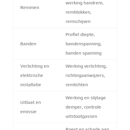
werking handrem,
Remmen
remblokken,
remschijven
Profiel diepte,
Banden
bandenspanning,
banden spanning
Verlichting en
Werking verlichting,
elektrische
richtingaanwijzers,
installatie
remlichten
Werking en slijtage
Uitlaat en
demper, controle
emissie
uitstootgassen
Roest en schade aan