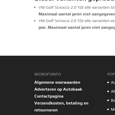
VW Golf Scirocco 2.0 TDI alle varianten t
Maximaal aantal jaren niet aangegeven, 
VW Golf Scirocco 2.0 TDI alle varianten v
jaar. Maximaal aantal jaren niet aangege
BEDRIJFSINFO
POP
Algemene voorwaarden
A
Adverteren op Autobaak
A
Contactpagina
B
Verzendkosten, betaling en
Mo
retourneren