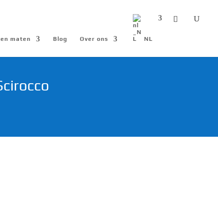
n en maten
Blog
Over ons
NL
cirocco