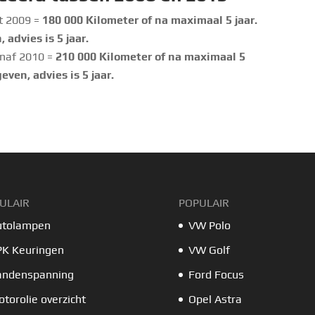
ot 2009 =
180 000 Kilometer of na maximaal 5 jaar.
advies is 5 jaar.
anaf 2010 =
210 000 Kilometer of na maximaal 5
ven, advies is 5 jaar.
ULAIR
POPULAIR
utolampen
VW Polo
PK Keuringen
VW Golf
andenspanning
Ford Focus
torolie overzicht
Opel Astra