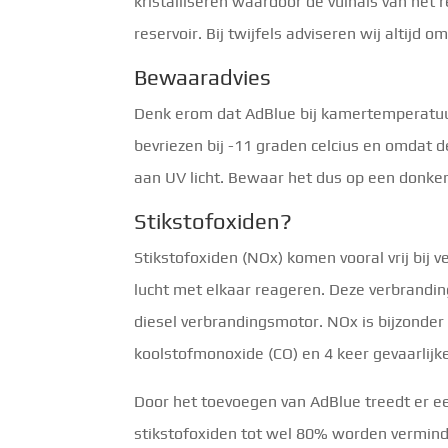
kristalliseren waardoor de vulhals van het r
reservoir. Bij twijfels adviseren wij altijd o
Bewaaradvies
Denk erom dat AdBlue bij kamertemperatuu
bevriezen bij -11 graden celcius en omdat d
aan UV licht. Bewaar het dus op een donker
Stikstofoxiden?
Stikstofoxiden (NOx) komen vooral vrij bij v
lucht met elkaar reageren. Deze verbrandi
diesel verbrandingsmotor. NOx is bijzonder s
koolstofmonoxide (CO) en 4 keer gevaarlijk
Door het toevoegen van AdBlue treedt er e
stikstofoxiden tot wel 80% worden vermind