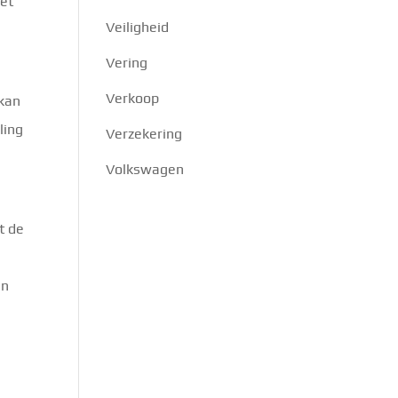
het
Veiligheid
Vering
Verkoop
 kan
ling
Verzekering
Volkswagen
t de
an