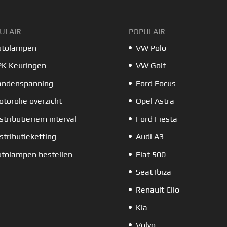
ULAIR
POPULAIR
utolampen
VW Polo
PK Keuringen
VW Golf
andenspanning
Ford Focus
torolie overzicht
Opel Astra
stributieriem interval
Ford Fiesta
stributieketting
Audi A3
tolampen bestellen
Fiat 500
Seat Ibiza
Renault Clio
Kia
Volvo