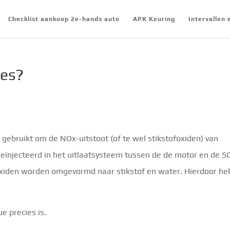
Checklist aankoop 2e-hands auto
APK Keuring
Intervallen
ies?
 gebruikt om de NOx-uitstoot (of te wel stikstofoxiden) van
eïnjecteerd in het uitlaatsysteem tussen de de motor en de S
foxiden worden omgevormd naar stikstof en water. Hierdoor he
e precies is.