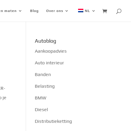
 en maten
Blog
Over ons
NL
Autoblog
Aankoopadvies
Auto interieur
Banden
Belasting
CR-
b je
BMW
Diesel
Distributieketting