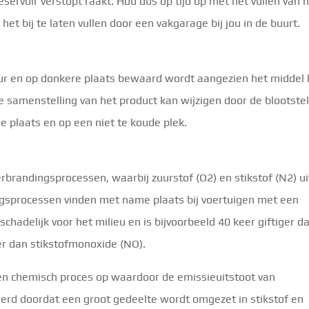
eservoir verstopt raakt. Hou dus op tijd op met het vullen van 
m het bij te laten vullen door een vakgarage bij jou in de buurt.
r en op donkere plaats bewaard wordt aangezien het middel
e samenstelling van het product kan wijzigen door de blootstel
e plaats en op een niet te koude plek.
erbrandingsprocessen, waarbij zuurstof (O2) en stikstof (N2) ui
ngsprocessen vinden met name plaats bij voertuigen met een
chadelijk voor het milieu en is bijvoorbeeld 40 keer giftiger d
er dan stikstofmonoxide (NO).
en chemisch proces op waardoor de emissieuitstoot van
erd doordat een groot gedeelte wordt omgezet in stikstof en