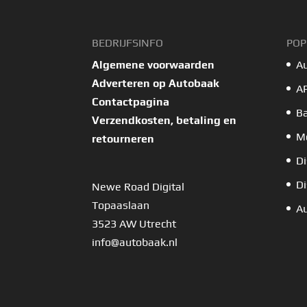
BEDRIJFSINFO
POP
Algemene voorwaarden
A
Adverteren op Autobaak
A
Contactpagina
B
Verzendkosten, betaling en
Mo
retourneren
Di
Di
Newe Road Digital
Topaaslaan
Au
3523 AW Utrecht
info@autobaak.nl