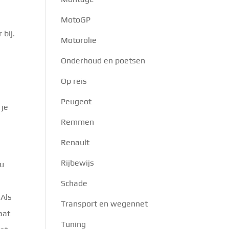
MotoGP
 bij.
Motorolie
Onderhoud en poetsen
Op reis
Peugeot
 je
Remmen
Renault
Rijbewijs
au
Schade
 Als
Transport en wegennet
aat
Tuning