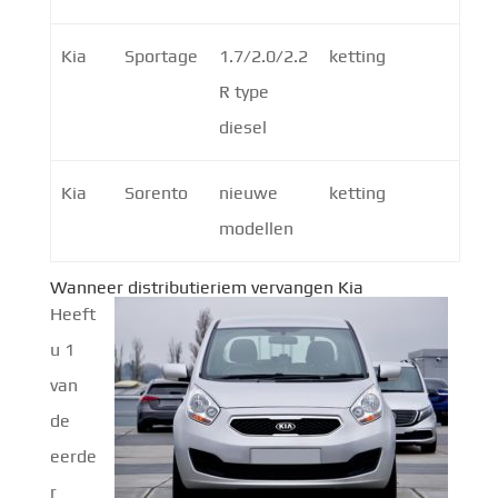
Kia
Sportage
1.7/2.0/2.2
ketting
R type
diesel
Kia
Sorento
nieuwe
ketting
modellen
Wanneer distributieriem vervangen Kia
Heeft
u 1
van
de
eerde
r