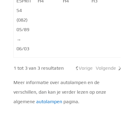
ESPRIT
H4
H4
H3
S4
(082)
05/89
→
06/03
1 tot 3 van 3 resultaten
Vorige
Volgende
Meer informatie over autolampen en de
verschillen, dan kan je verder lezen op onze
algemene
autolampen
pagina.