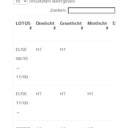
resultaten weergeven
Zoeken:
LOTUS
Dimlicht
Grootlicht
Mistlicht
Dagrijv
ELISE
H7
H1
08/95
→
11/00
ELISE
H7
H7
H1
11/00
→