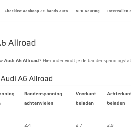
Checklist aankoop 2e-hands auto
APK Keuring
Intervallen
6 Allroad
uw
Audi A6 Allroad
? Hieronder vindt je de bandenspanningsta
Audi A6 Allroad
anning
Bandenspanning
Voorkant
Achterkan
n
achterwielen
beladen
beladen
2.4
2.7
2.9