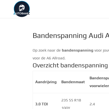
Bandenspanning Audi A
Op zoek naar de
bandenspanning
voor jo
voor de A6 Allroad.
Overzicht bandenspanning 
Bandensp
Aandrijving
Bandenmaat
voorwiele
235 55 R18
3.0 TDI
2.4
100Y