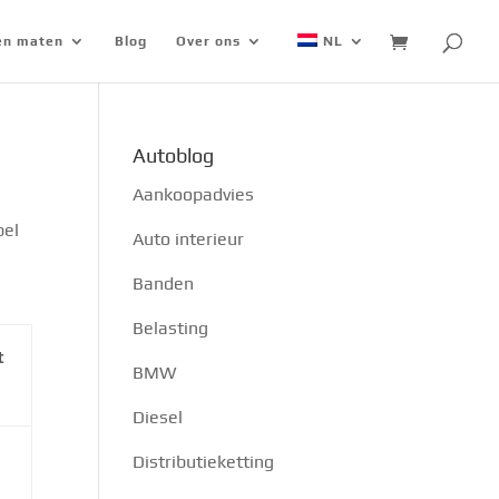
 en maten
Blog
Over ons
NL
Autoblog
Aankoopadvies
bel
Auto interieur
Banden
Belasting
t
BMW
Diesel
Distributieketting