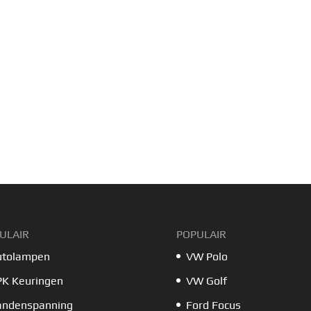
ULAIR
POPULAIR
utolampen
VW Polo
PK Keuringen
VW Golf
andenspanning
Ford Focus