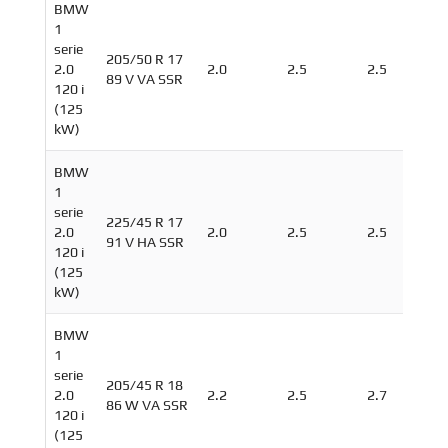
BMW
1
serie
205/50 R 17
2.0
2.0
2.5
2.5
89 V VA SSR
120 i
(125
kW)
BMW
1
serie
225/45 R 17
2.0
2.0
2.5
2.5
91 V HA SSR
120 i
(125
kW)
BMW
1
serie
205/45 R 18
2.0
2.2
2.5
2.7
86 W VA SSR
120 i
(125