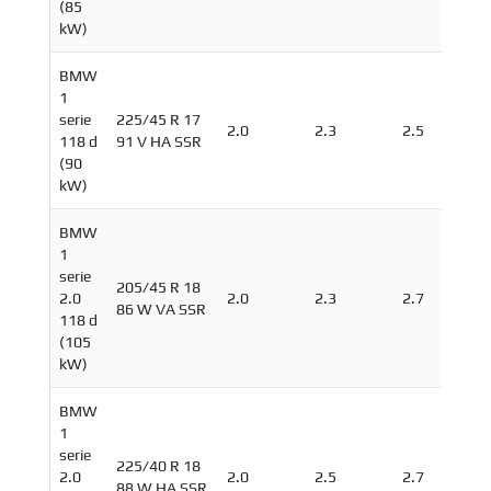
(85
kW)
BMW
1
serie
225/45 R 17
2.0
2.3
2.5
118 d
91 V HA SSR
(90
kW)
BMW
1
serie
205/45 R 18
2.0
2.0
2.3
2.7
86 W VA SSR
118 d
(105
kW)
BMW
1
serie
225/40 R 18
2.0
2.0
2.5
2.7
88 W HA SSR