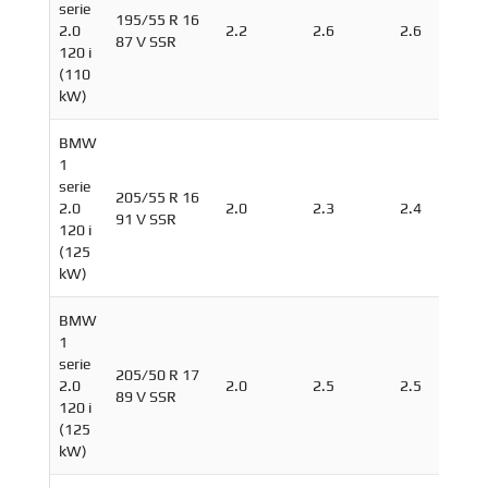
serie
195/55 R 16
2.0
2.2
2.6
2.6
87 V SSR
120 i
(110
kW)
BMW
1
serie
205/55 R 16
2.0
2.0
2.3
2.4
91 V SSR
120 i
(125
kW)
BMW
1
serie
205/50 R 17
2.0
2.0
2.5
2.5
89 V SSR
120 i
(125
kW)