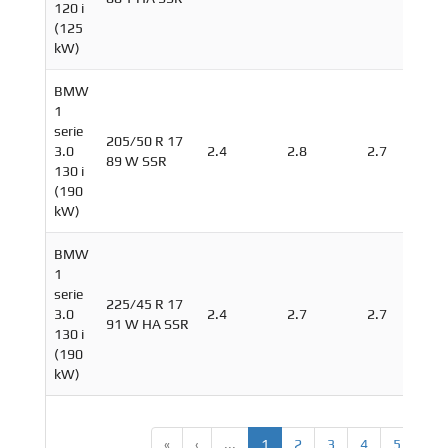
120 i
(125
kW)
BMW
1
serie
205/50 R 17
3.0
2.4
2.8
2.7
89 W SSR
130 i
(190
kW)
BMW
1
serie
225/45 R 17
3.0
2.4
2.7
2.7
91 W HA SSR
130 i
(190
kW)
«
‹
...
1
2
3
4
5
...