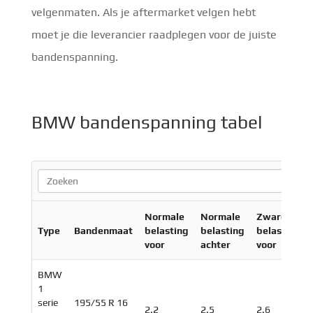
velgenmaten. Als je aftermarket velgen hebt
moet je die leverancier raadplegen voor de juiste
bandenspanning.
BMW bandenspanning tabel
Normale
Normale
Zware
Type
Bandenmaat
belasting
belasting
belasting
voor
achter
voor
BMW
1
serie
195/55 R 16
2.2
2.5
2.6