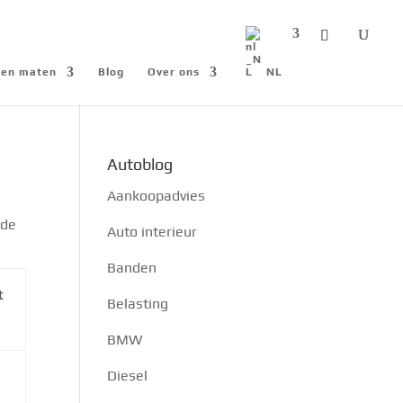
n en maten
Blog
Over ons
NL
Autoblog
Aankoopadvies
 de
Auto interieur
Banden
t
Belasting
BMW
Diesel