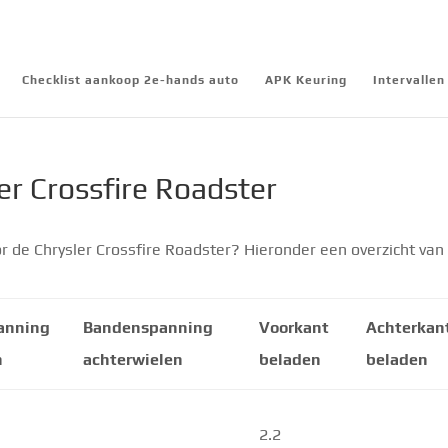
Checklist aankoop 2e-hands auto
APK Keuring
Intervalle
r Crossfire Roadster
 de Chrysler Crossfire Roadster? Hieronder een overzicht van
anning
Bandenspanning
Voorkant
Achterkan
n
achterwielen
beladen
beladen
2.2