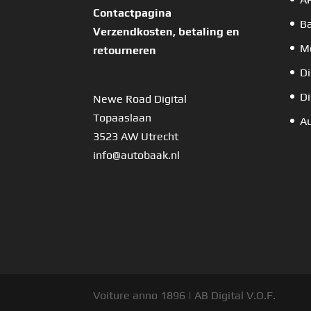
Contactpagina
B
Verzendkosten, betaling en
Mo
retourneren
Di
Di
Newe Road Digital
Topaaslaan
Au
3523 AW Utrecht
info@autobaak.nl
Voiture anno 1896 | AB Digital V.O.F.