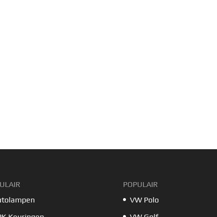
ULAIR
POPULAIR
utolampen
VW Polo
PK Keuringen
VW Golf