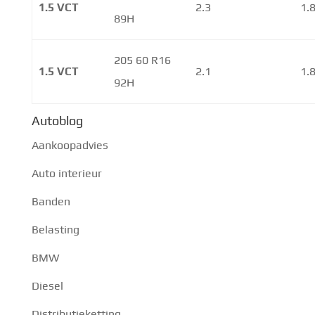
1.5 VCT
2.3
1.
89H
205 60 R16
1.5 VCT
2.1
1.
92H
Autoblog
Aankoopadvies
Auto interieur
Banden
Belasting
BMW
Diesel
Distributieketting