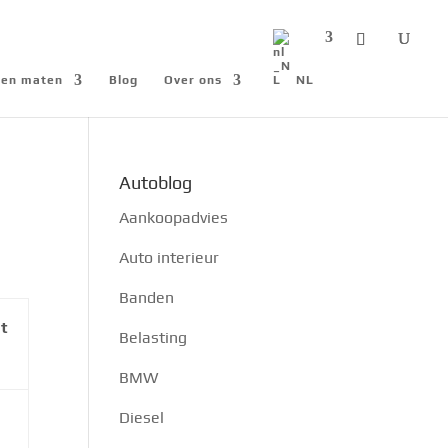
n en maten
Blog
Over ons
NL
Autoblog
Aankoopadvies
Auto interieur
Banden
t
Belasting
BMW
Diesel