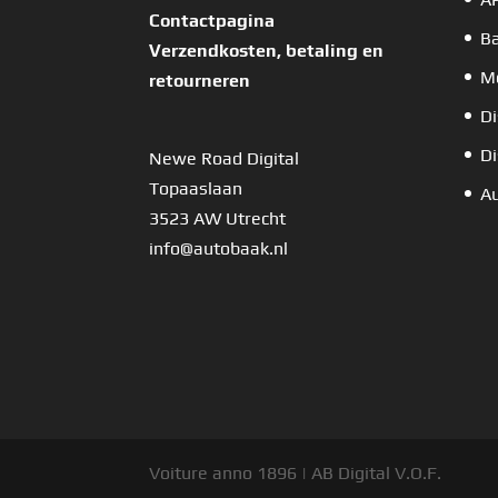
Contactpagina
B
Verzendkosten, betaling en
Mo
retourneren
Di
Di
Newe Road Digital
Topaaslaan
Au
3523 AW Utrecht
info@autobaak.nl
Voiture anno 1896 | AB Digital V.O.F.