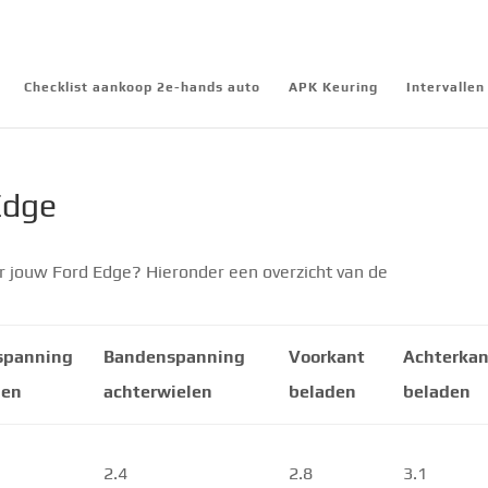
Checklist aankoop 2e-hands auto
APK Keuring
Intervalle
Edge
r jouw Ford Edge? Hieronder een overzicht van de
spanning
Bandenspanning
Voorkant
Achterkan
len
achterwielen
beladen
beladen
2.4
2.8
3.1