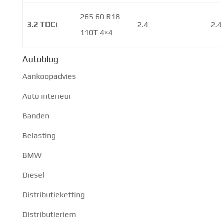
265 60 R18
3.2 TDCi
2.4
2.
110T 4×4
Autoblog
Aankoopadvies
Auto interieur
Banden
Belasting
BMW
Diesel
Distributieketting
Distributieriem