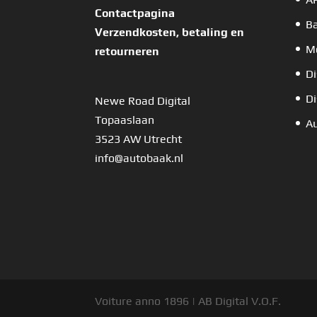
Contactpagina
B
Verzendkosten, betaling en
Mo
retourneren
Di
Di
Newe Road Digital
Topaaslaan
Au
3523 AW Utrecht
info@autobaak.nl
Voiture anno 1896 | AB Digital V.O.F.