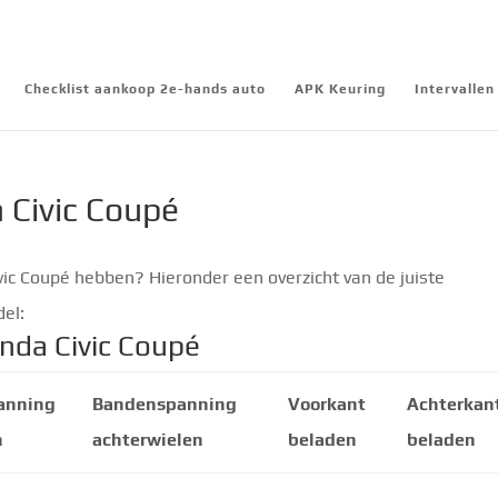
Checklist aankoop 2e-hands auto
APK Keuring
Intervalle
Civic Coupé
c Coupé hebben? Hieronder een overzicht van de juiste
el:
da Civic Coupé
anning
Bandenspanning
Voorkant
Achterkan
n
achterwielen
beladen
beladen