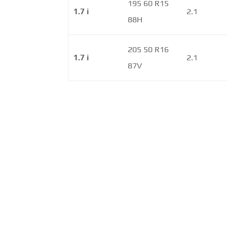
195 60 R15
1.7 i
2.1
88H
205 50 R16
1.7 i
2.1
87V