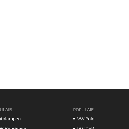
ULAIR
POPULAIR
utolampen
VW Polo
PK Keuringen
VW Golf