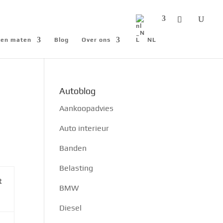
n en maten
Blog
Over ons
NL
Autoblog
Aankoopadvies
Auto interieur
Banden
Belasting
t
BMW
Diesel