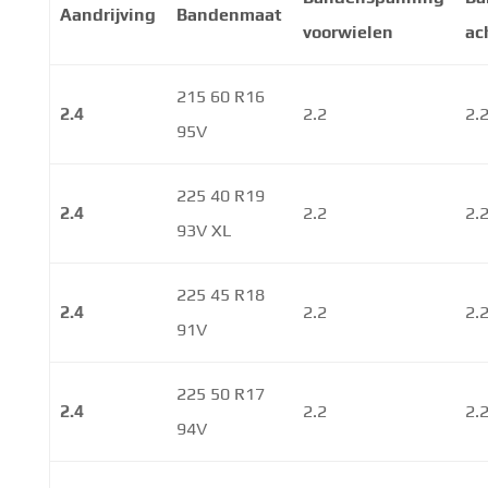
Aandrijving
Bandenmaat
voorwielen
ac
215 60 R16
2.4
2.2
2.
95V
225 40 R19
2.4
2.2
2.
93V XL
225 45 R18
2.4
2.2
2.
91V
225 50 R17
2.4
2.2
2.
94V