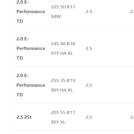
2.0 E-
225 50 R17
Performance
2.5
2
94W
TD
2.0 E-
245 40 R18
Performance
2.5
97Y HA XL
TD
2.0 E-
255 35 R19
Performance
2.5
96Y HA XL
TD
205 55 R17
2.5 25t
2.5
2
95Y XL