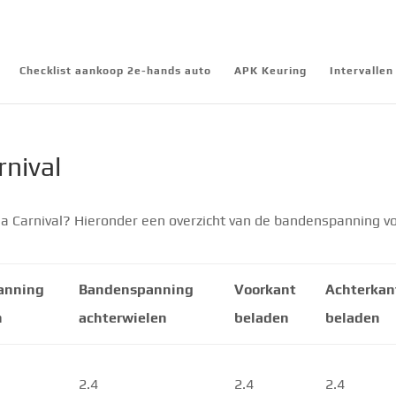
Checklist aankoop 2e-hands auto
APK Keuring
Intervalle
nival
a Carnival? Hieronder een overzicht van de bandenspanning v
anning
Bandenspanning
Voorkant
Achterkan
n
achterwielen
beladen
beladen
2.4
2.4
2.4