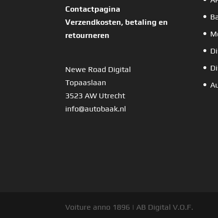
Contactpagina
B
Verzendkosten, betaling en
Mo
retourneren
Di
Di
Newe Road Digital
Topaaslaan
Au
3523 AW Utrecht
info@autobaak.nl
Voiture anno 1896 | AB Digital V.O.F.