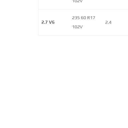
102V
235 60 R17
2.7 V6
2.4
102V