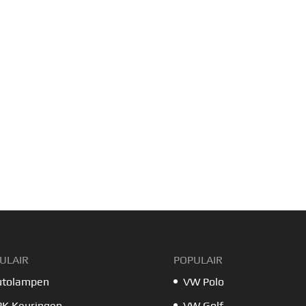
ULAIR
POPULAIR
utolampen
VW Polo
PK Keuringen
VW Golf