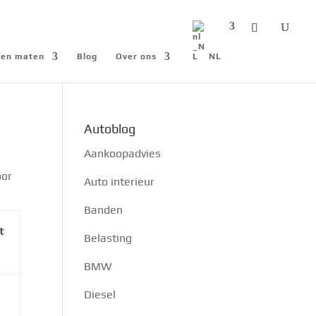
n en maten
Blog
Over ons
NL
Autoblog
Aankoopadvies
oor
Auto interieur
Banden
t
Belasting
BMW
Diesel