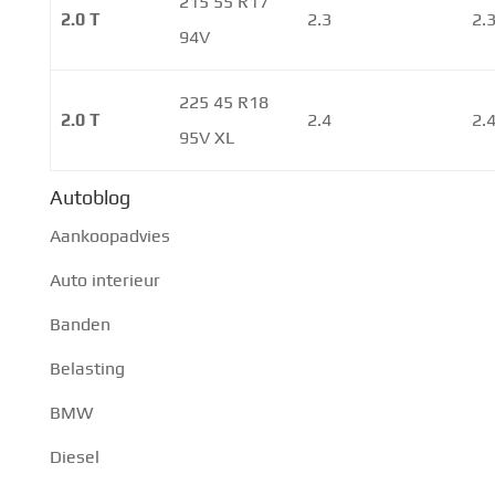
215 55 R17
2.0 T
2.3
2.
94V
225 45 R18
2.0 T
2.4
2.
95V XL
Autoblog
Aankoopadvies
Auto interieur
Banden
Belasting
BMW
Diesel