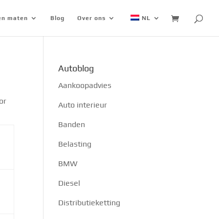
 en maten
Blog
Over ons
NL
Autoblog
Aankoopadvies
or
Auto interieur
Banden
Belasting
BMW
Diesel
Distributieketting