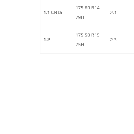
175 60 R14
1.1 CRDi
2.1
79H
175 50 R15
1.2
2.3
75H