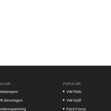
ULAIR
POPULAIR
utolampen
VW Polo
PK Keuringen
VW Golf
andenspanning
Ford Focus