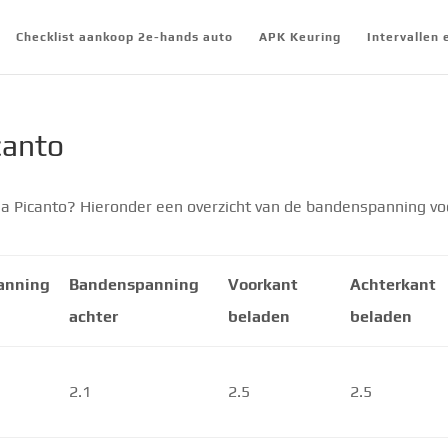
Checklist aankoop 2e-hands auto
APK Keuring
Intervallen
canto
a Picanto? Hieronder een overzicht van de bandenspanning vo
anning
Bandenspanning
Voorkant
Achterkant
achter
beladen
beladen
2.1
2.5
2.5