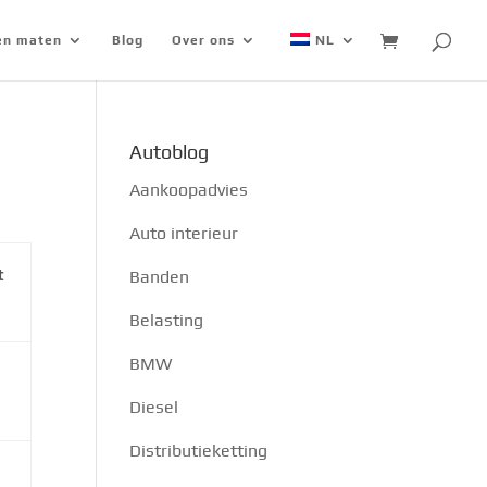
 en maten
Blog
Over ons
NL
Autoblog
Aankoopadvies
Auto interieur
t
Banden
Belasting
BMW
Diesel
Distributieketting