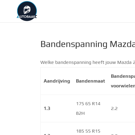
Bandenspanning Mazda
Welke bandenspanning heeft jouw Mazda 2?
Bandensp
Aandrijving
Bandenmaat
voorwiele
175 65 R14
1.3
2.2
82H
185 55 R15