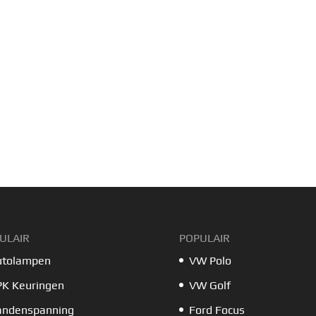
ULAIR
POPULAIR
utolampen
VW Polo
PK Keuringen
VW Golf
andenspanning
Ford Focus