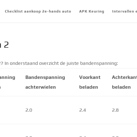
Checklist aankoop 2e-hands auto
APK Keuring
Intervallen
 2
 In onderstaand overzicht de juiste bandenspanning:
anning
Bandenspanning
Voorkant
Achterkan
n
achterwielen
beladen
beladen
2.0
2.4
2.8