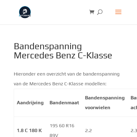
Bandenspanning
Mercedes Benz C-Klasse
Hieronder een overzicht van de bandenspanning
van de Mercedes Benz C-Klasse modellen:
Bandenspanning
Ba
Aandrijving
Bandenmaat
voorwielen
ac
195 60 R16
1.8 C 180 K
2.2
2.
89V