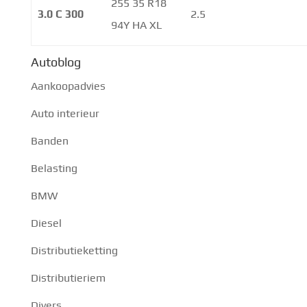
255 35 R18
3.0 C 300
2.5
94Y HA XL
Autoblog
Aankoopadvies
Auto interieur
Banden
Belasting
BMW
Diesel
Distributieketting
Distributieriem
Divers