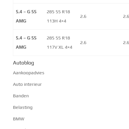
5.4 – G 55
285 55 R18
2.6
2.
AMG
113H 4×4
5.4 – G 55
285 55 R18
2.6
2.
AMG
117V XL 4×4
Autoblog
Aankoopadvies
Auto interieur
Banden
Belasting
BMW