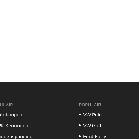
ULAIR
POPULAIR
utolampen
VW Polo
PK Keuringen
VW Golf
andenspanning
Ford Focus