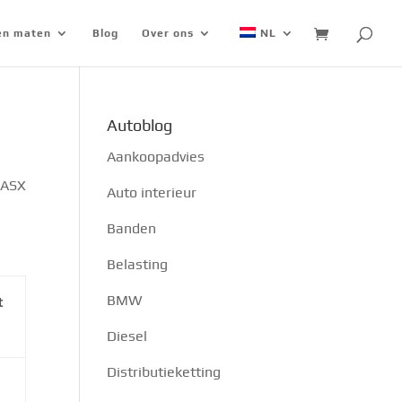
 en maten
Blog
Over ons
NL
Autoblog
Aankoopadvies
 ASX
Auto interieur
Banden
Belasting
BMW
t
Diesel
Distributieketting