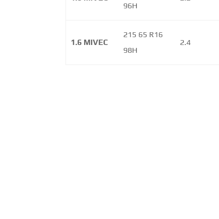
96H
215 65 R16
1.6 MIVEC
2.4
98H