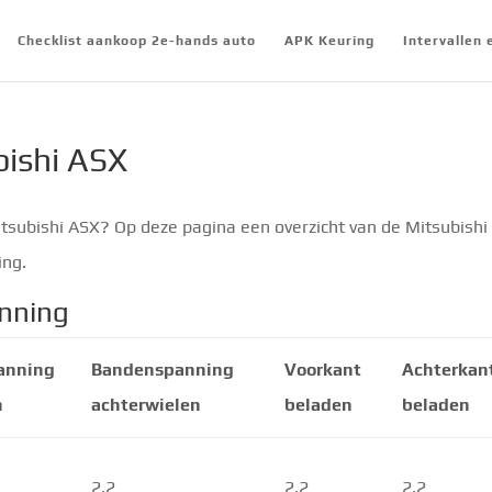
Checklist aankoop 2e-hands auto
APK Keuring
Intervallen
ishi ASX
tsubishi ASX? Op deze pagina een overzicht van de Mitsubishi
ing.
nning
anning
Bandenspanning
Voorkant
Achterkan
n
achterwielen
beladen
beladen
2.2
2.2
2.2