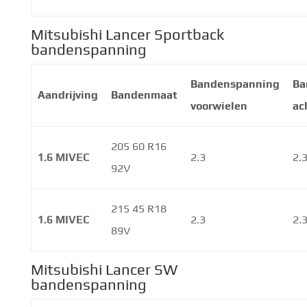
Mitsubishi Lancer Sportback
bandenspanning
Bandenspanning
Ba
Aandrijving
Bandenmaat
voorwielen
ac
205 60 R16
1.6 MIVEC
2.3
2.
92V
215 45 R18
1.6 MIVEC
2.3
2.
89V
Mitsubishi Lancer SW
bandenspanning