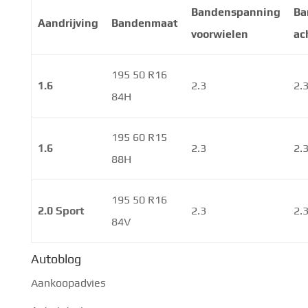
Bandenspanning
Ba
Aandrijving
Bandenmaat
voorwielen
ac
195 50 R16
1.6
2.3
2.
84H
195 60 R15
1.6
2.3
2.
88H
195 50 R16
2.0 Sport
2.3
2.
84V
Autoblog
Aankoopadvies