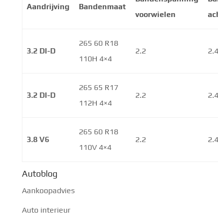
Aandrijving
Bandenmaat
voorwielen
ac
265 60 R18
3.2 DI-D
2.2
2.
110H 4×4
265 65 R17
3.2 DI-D
2.2
2.
112H 4×4
265 60 R18
3.8 V6
2.2
2.
110V 4×4
Autoblog
Aankoopadvies
Auto interieur