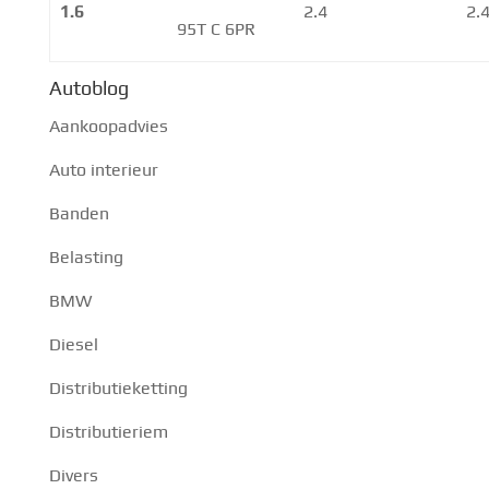
1.6
2.4
2.
95T C 6PR
Autoblog
Aankoopadvies
Auto interieur
Banden
Belasting
BMW
Diesel
Distributieketting
Distributieriem
Divers