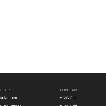
ULAIR
POPULAIR
utolampen
VW Polo
PK Keuringen
VW Golf