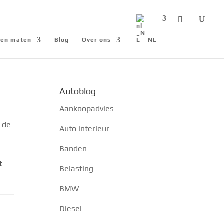
n en maten
Blog
Over ons
NL
Autoblog
Aankoopadvies
 de
Auto interieur
Banden
t
Belasting
BMW
Diesel