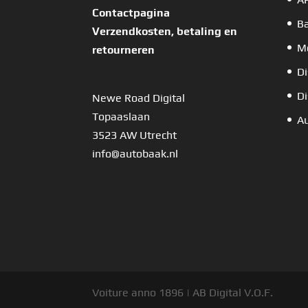
Contactpagina
B
Verzendkosten, betaling en
Mo
retourneren
Di
Di
Newe Road Digital
Topaaslaan
Au
3523 AW Utrecht
info@autobaak.nl
Voiture anno 1896 | AB Digital V.O.F.