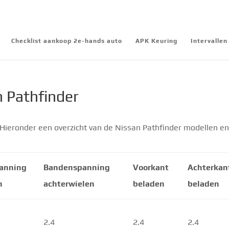
Checklist aankoop 2e-hands auto
APK Keuring
Intervalle
 Pathfinder
Hieronder een overzicht van de Nissan Pathfinder modellen en
anning
Bandenspanning
Voorkant
Achterkan
n
achterwielen
beladen
beladen
2.4
2.4
2.4