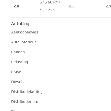
215 60 R17
2.0
2.3
2.
96H 4×4
Autoblog
Aankoopadvies
Auto interieur
Banden
Belasting
BMW
Diesel
Distributieketting
Distributieriem