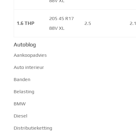
88V XL
205 45 R17
1.6 THP
2.5
2.
88V XL
Autoblog
Aankoopadvies
Auto interieur
Banden
Belasting
BMW
Diesel
Distributieketting