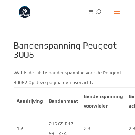
Bandenspanning Peugeot
3008
Wat is de juiste bandenspanning voor de Peugeot
3008? Op deze pagina een overzicht:
Bandenspanning
Ba
Aandrijving
Bandenmaat
voorwielen
ac
215 65 R17
1.2
2.3
2.
99H 4×4