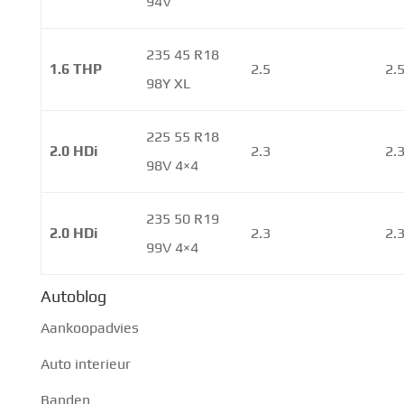
94V
235 45 R18
1.6 THP
2.5
2.
98Y XL
225 55 R18
2.0 HDi
2.3
2.
98V 4×4
235 50 R19
2.0 HDi
2.3
2.
99V 4×4
Autoblog
Aankoopadvies
Auto interieur
Banden