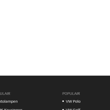
ULAIR
POPULAIR
utolampen
VW Polo
PK Keuringen
VW Golf