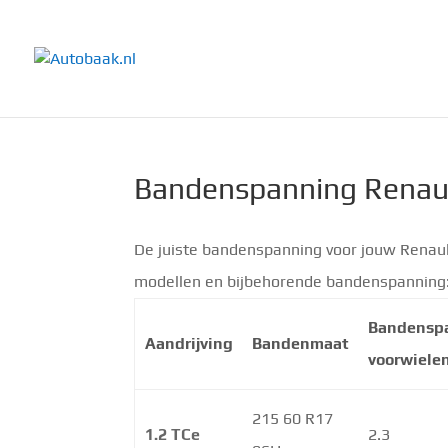
Bandenspanning Renaul
De juiste bandenspanning voor jouw Renaul
modellen en bijbehorende bandenspanning
Bandensp
Aandrijving
Bandenmaat
voorwiele
215 60 R17
1.2 TCe
2.3