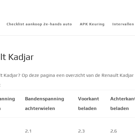
Checklist aankoop 2e-hands auto
APK Keuring
Intervalle
t Kadjar
t Kadjar? Op deze pagina een overzicht van de Renault Kadjar
:
anning
Bandenspanning
Voorkant
Achterkan
n
achterwielen
beladen
beladen
2.1
2.3
2.6