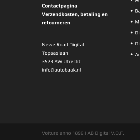
Contactpagina
B
Verzendkosten, betaling en
Mo
retourneren
Di
Di
Newe Road Digital
Topaaslaan
Au
3523 AW Utrecht
info@autobaak.nl
Voiture anno 1896 | AB Digital V.O.F.