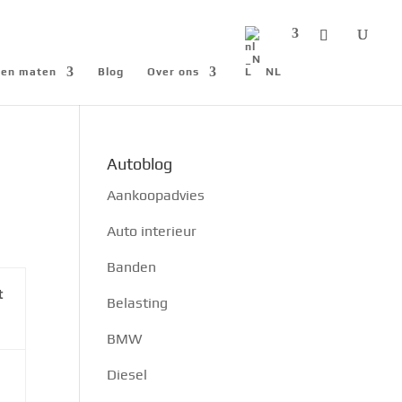
n en maten
Blog
Over ons
NL
Autoblog
Aankoopadvies
Auto interieur
Banden
t
Belasting
BMW
Diesel