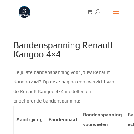
Bandenspanning Renault
Kangoo 4×4
De juiste bandenspanning voor jouw Renault
Kangoo 4×4? Op deze pagina een overzicht van
de Renault Kangoo 4×4 modellen en
bijbehorende bandenspanning:
Bandenspanning
Ba
Aandrijving
Bandenmaat
voorwielen
ac