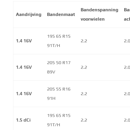
Bandenspanning
Ba
Aandrijving
Bandenmaat
voorwielen
ac
195 65 R15
1.4 16V
2.2
2.
91T/H
205 50 R17
1.4 16V
2.2
2.
89V
205 55 R16
1.4 16V
2.2
2.
91H
195 65 R15
1.5 dCi
2.2
2.
91T/H