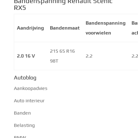
Bandenspanning Renault Scénic
RX5
Bandenspanning
Ba
Aandrijving
Bandenmaat
voorwielen
ac
215 65 R16
2.0 16 V
2.2
2.
98T
Autoblog
Aankoopadvies
Auto interieur
Banden
Belasting
BMW