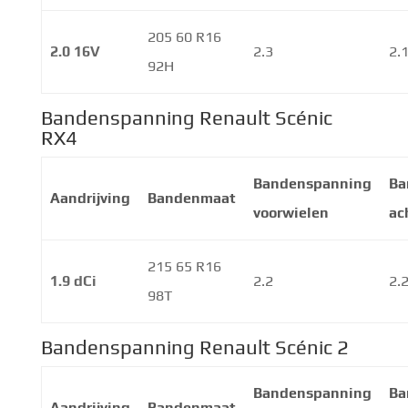
205 60 R16
2.0 16V
2.3
2.
92H
Bandenspanning Renault Scénic
RX4
Bandenspanning
Ba
Aandrijving
Bandenmaat
voorwielen
ac
215 65 R16
1.9 dCi
2.2
2.
98T
Bandenspanning Renault Scénic 2
Bandenspanning
Ba
Aandrijving
Bandenmaat