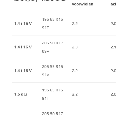
voorwielen
ac
195 65 R15
1.4 i 16 V
2.2
2.
91T
205 50 R17
1.4 i 16 V
2.3
2.
89V
205 55 R16
1.4 i 16 V
2.2
2.
91V
195 65 R15
1.5 dCi
2.2
2.
91T
205 50 R17