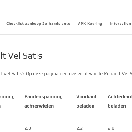
Checklist aankoop 2e-hands auto
APK Keuring
Intervalle
t Vel Satis
 Vel Satis? Op deze pagina een overzicht van de Renault Vel S
:
anning
Bandenspanning
Voorkant
Achterkan
n
achterwielen
beladen
beladen
2.0
2.2
2.0