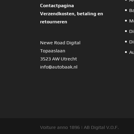
Contactpagina
B
Verzendkosten, betaling en
Mo
retourneren
Di
Di
Newe Road Digital
Topaaslaan
Au
3523 AW Utrecht
info@autobaak.nl
Voiture anno 1896 | AB Digital V.O.F.