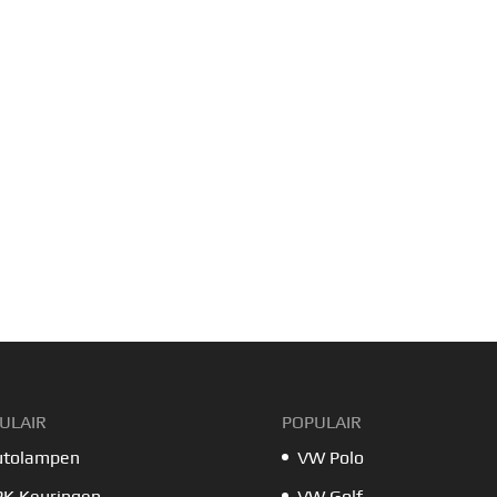
ULAIR
POPULAIR
utolampen
VW Polo
PK Keuringen
VW Golf