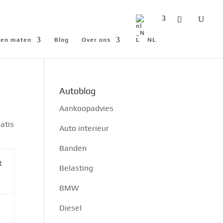
n en maten
Blog
Over ons
NL
Autoblog
Aankoopadvies
atis
Auto interieur
Banden
t
Belasting
BMW
Diesel