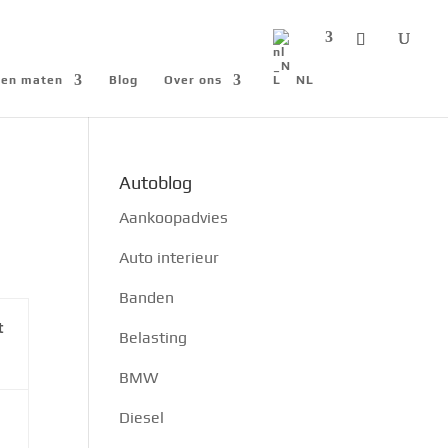
n en maten
Blog
Over ons
NL
Autoblog
Aankoopadvies
Auto interieur
Banden
t
Belasting
BMW
Diesel