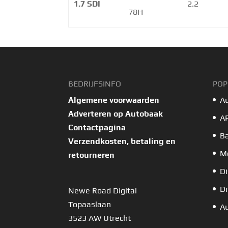
1.7 SDI
2.2
78H
BEDRIJFSINFO
POP
Algemene voorwaarden
A
Adverteren op Autobaak
A
Contactpagina
B
Verzendkosten, betaling en
Mo
retourneren
Di
Di
Newe Road Digital
Topaaslaan
Au
3523 AW Utrecht