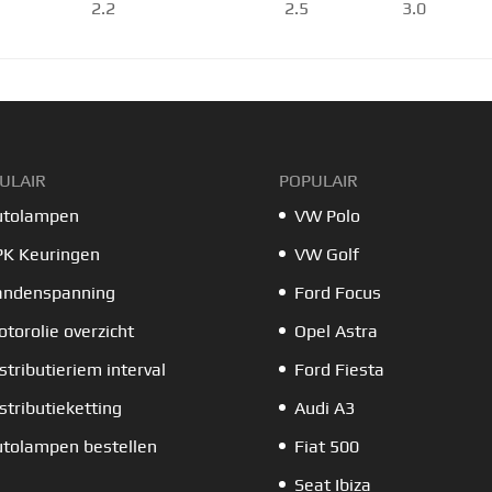
2.2
2.5
3.0
ULAIR
POPULAIR
utolampen
VW Polo
PK Keuringen
VW Golf
andenspanning
Ford Focus
torolie overzicht
Opel Astra
stributieriem interval
Ford Fiesta
stributieketting
Audi A3
tolampen bestellen
Fiat 500
Seat Ibiza