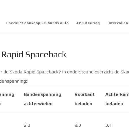
Checklist aankoop 2e-hands auto
APK Keuring
Intervalle
 Rapid Spaceback
r de Skoda Rapid Spaceback? In onderstaand overzicht de Sk
ndenspanning:
anning
Bandenspanning
Voorkant
Achterkan
n
achterwielen
beladen
beladen
2.3
2.3
3.1