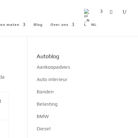
n en maten
Blog
Over ons
NL
Autoblog
Aankoopadvies
oda
Auto interieur
Banden
t
Belasting
BMW
Diesel