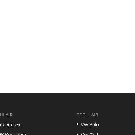
ULAIR
POPULAIR
utolampen
VW Polo
PK Keuringen
VW Golf