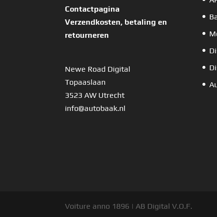
Contactpagina
B
Verzendkosten, betaling en
Mo
retourneren
Di
Di
Newe Road Digital
Topaaslaan
Au
3523 AW Utrecht
info@autobaak.nl
Voiture anno 1896 | AB Digital V.O.F.