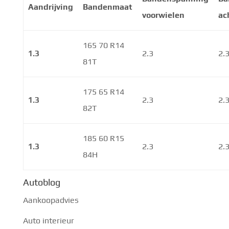
Aandrijving
Bandenmaat
voorwielen
ac
165 70 R14
1.3
2.3
2.
81T
175 65 R14
1.3
2.3
2.
82T
185 60 R15
1.3
2.3
2.
84H
Autoblog
Aankoopadvies
Auto interieur