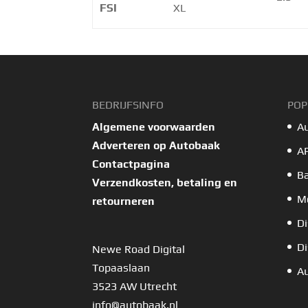
FSI
XL
BEDRIJFSINFO
POP
Algemene voorwaarden
A
Adverteren op Autobaak
A
Contactpagina
B
Verzendkosten, betaling en
Mo
retourneren
Di
Di
Newe Road Digital
Topaaslaan
Au
3523 AW Utrecht
info@autobaak.nl