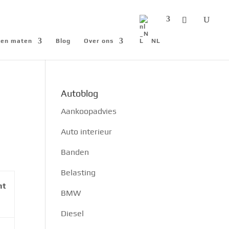
n en maten
Blog
Over ons
NL
Autoblog
Aankoopadvies
Auto interieur
Banden
Belasting
nt
BMW
Diesel