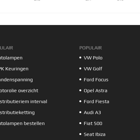
ULAIR
POPULAIR
utolampen
VW Polo
PK Keuringen
VW Golf
andenspanning
Ford Focus
torolie overzicht
Opel Astra
stributieriem interval
Ford Fiesta
stributieketting
Audi A3
tolampen bestellen
Fiat 500
Seat Ibiza