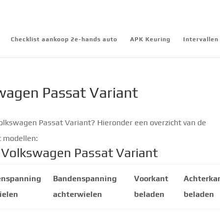
Checklist aankoop 2e-hands auto
APK Keuring
Intervalle
agen Passat Variant
lkswagen Passat Variant? Hieronder een overzicht van de
 modellen:
 Volkswagen Passat Variant
enspanning
Bandenspanning
Voorkant
Achterka
ielen
achterwielen
beladen
beladen