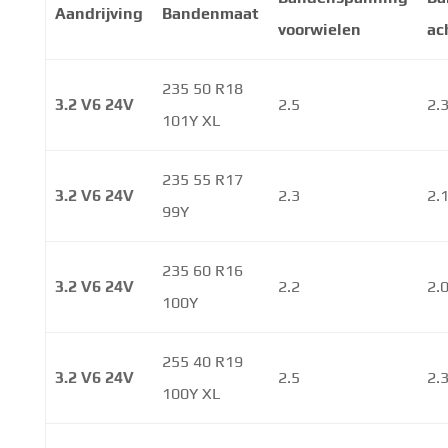
Aandrijving
Bandenmaat
voorwielen
ac
235 50 R18
3.2 V6 24V
2.5
2.
101Y XL
235 55 R17
3.2 V6 24V
2.3
2.
99Y
235 60 R16
3.2 V6 24V
2.2
2.
100Y
255 40 R19
3.2 V6 24V
2.5
2.
100Y XL