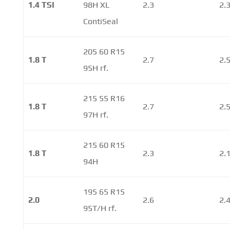
1.4 TSI
98H XL
2.3
2.
ContiSeal
205 60 R15
1.8 T
2.7
2.
95H rf.
215 55 R16
1.8 T
2.7
2.
97H rf.
215 60 R15
1.8 T
2.3
2.
94H
195 65 R15
2.0
2.6
2.
95T/H rf.