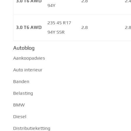
3.0 T6 AWD
2.8
2.
94Y
235 45 R17
3.0 T6 AWD
2.8
2.
94Y SSR
Autoblog
Aankoopadvies
Auto interieur
Banden
Belasting
BMW
Diesel
Distributieketting